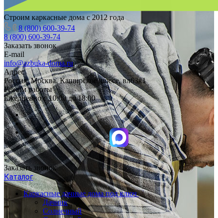
Строим каркасные дома с 2012 года
8 (800) 600-39-74
8 (800) 600-39-74
Заказать звонок
E-mail
info@azbuka-doma.ru
Адрес
Россия, Москва, Каширское шоссе, вл63к1
Режим работы
Ежедневно с 10:00 до 18:00
Заказать звонок
Каталог
Каркасные дачные дома под ключ
Дачник
Солнечный