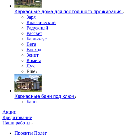
Каркасные дома для постоянного проживания
Заря
Классический
Радужный
Рассвет
Барн-хаус
Вега
Восход
Зенит
Комета
Луч
Еще
Каркасные бани под ключ
Бани
Акции
Кредитование
Наши работы
Проекты Полёт