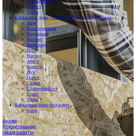
Солнечный +
Турист
Удача
Каркасные дома для постоянного проживания
Заря
Классический
Радужный
Рассвет
Барн-хаус
Вега
Восход
Зенит
Комета
Луч
Полет
Салют
Солнечный ++
Старт
Удача +
Каркасные бани под ключ
Бани
Акции
Кредитование
Наши работы