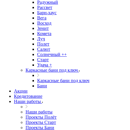
Радужный
Рассвет
Барн-хаус
Вега
Восход
Зенит
Комета
Луч
Полет
Салют
Солнечный ++
Старт
Удача +
Каркасные бани под ключ
Каркасные бани под ключ
Бани
Акции
Кредитование
Наши работы
Наши работы
Проекты Полёт
Проекты Старт
Проекты Бани