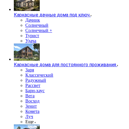
Каркасные дачные дома под ключ
Дачник
Солнечный
Солнечный +
Турист
Удача
Каркасные дома для постоянного проживания
Заря
Классический
Радужный
Рассвет
Барн-хаус
Вега
Восход
Зенит
Комета
Луч
Еще