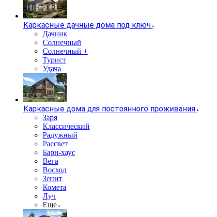
Каркасные дачные дома под ключ
Дачник
Солнечный
Солнечный +
Турист
Удача
Каркасные дома для постоянного проживания
Заря
Классический
Радужный
Рассвет
Барн-хаус
Вега
Восход
Зенит
Комета
Луч
Еще