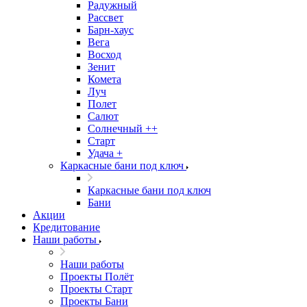
Радужный
Рассвет
Барн-хаус
Вега
Восход
Зенит
Комета
Луч
Полет
Салют
Солнечный ++
Старт
Удача +
Каркасные бани под ключ
Каркасные бани под ключ
Бани
Акции
Кредитование
Наши работы
Наши работы
Проекты Полёт
Проекты Старт
Проекты Бани