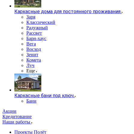
Каркасные дома для постоянного проживания
Заря
Классический
Радужный
Рассвет
Барн-хаус
Вега
Восход
Зенит
Комета
Луч
Еще
Каркасные бани под ключ
Бани
Акции
Кредитование
Наши работы
Проекты Полёт