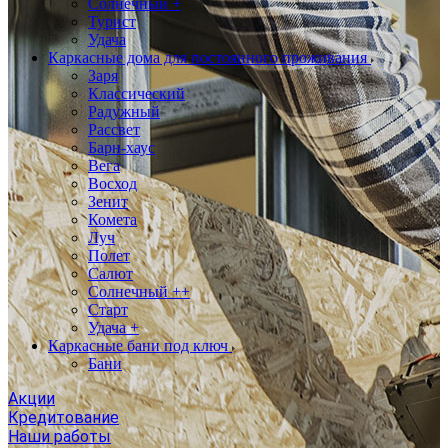
Солнечный +
Турист
Удача
Каркасные дома для постоянного проживания
Заря
Классический
Радужный
Рассвет
Барн-хаус
Вега
Восход
Зенит
Комета
Луч
Полет
Салют
Солнечный ++
Старт
Удача +
Каркасные бани под ключ
Бани
Акции
Кредитование
Наши работы