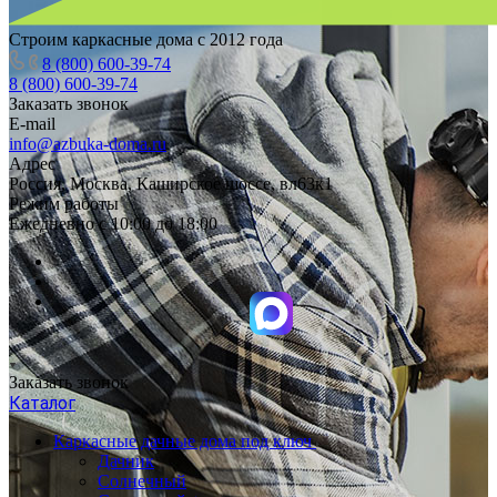
Строим каркасные дома с 2012 года
8 (800) 600-39-74
8 (800) 600-39-74
Заказать звонок
E-mail
info@azbuka-doma.ru
Адрес
Россия, Москва, Каширское шоссе, вл63к1
Режим работы
Ежедневно с 10:00 до 18:00
Заказать звонок
Каталог
Каркасные дачные дома под ключ
Дачник
Солнечный