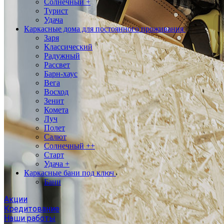
Солнечный +
Турист
Удача
Каркасные дома для постоянного проживания
Заря
Классический
Радужный
Рассвет
Барн-хаус
Вега
Восход
Зенит
Комета
Луч
Полет
Салют
Солнечный ++
Старт
Удача +
Каркасные бани под ключ
Бани
Акции
Кредитование
Наши работы