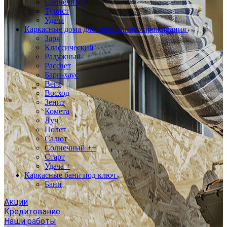
Солнечный +
Турист
Удача
Каркасные дома для постоянного проживания
Заря
Классический
Радужный
Рассвет
Барн-хаус
Вега
Восход
Зенит
Комета
Луч
Полет
Салют
Солнечный ++
Старт
Удача +
Каркасные бани под ключ
Бани
Акции
Кредитование
Наши работы