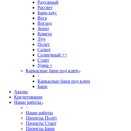
Радужный
Рассвет
Барн-хаус
Вега
Восход
Зенит
Комета
Луч
Полет
Салют
Солнечный ++
Старт
Удача +
Каркасные бани под ключ
Каркасные бани под ключ
Бани
Акции
Кредитование
Наши работы
Наши работы
Проекты Полёт
Проекты Старт
Проекты Бани