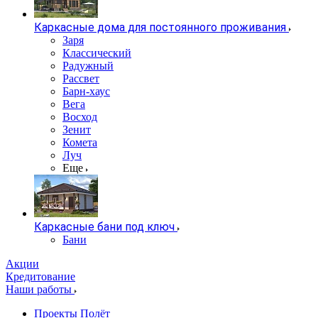
Каркасные дома для постоянного проживания
Заря
Классический
Радужный
Рассвет
Барн-хаус
Вега
Восход
Зенит
Комета
Луч
Еще
Каркасные бани под ключ
Бани
Акции
Кредитование
Наши работы
Проекты Полёт