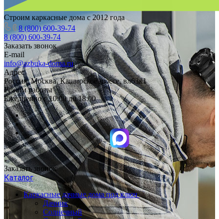
Строим каркасные дома с 2012 года
8 (800) 600-39-74
8 (800) 600-39-74
Заказать звонок
E-mail
info@azbuka-doma.ru
Адрес
Россия, Москва, Каширское шоссе, вл63к1
Режим работы
Ежедневно с 10:00 до 18:00
Заказать звонок
Каталог
Каркасные дачные дома под ключ
Дачник
Солнечный