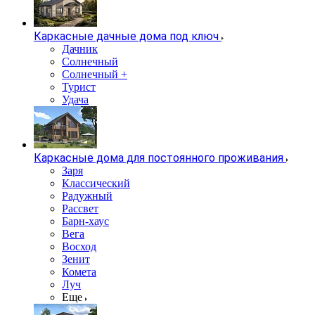
Каркасные дачные дома под ключ
Дачник
Солнечный
Солнечный +
Турист
Удача
Каркасные дома для постоянного проживания
Заря
Классический
Радужный
Рассвет
Барн-хаус
Вега
Восход
Зенит
Комета
Луч
Еще