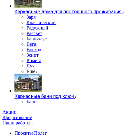
Каркасные дома для постоянного проживания
Заря
Классический
Радужный
Рассвет
Барн-хаус
Вега
Восход
Зенит
Комета
Луч
Еще
Каркасные бани под ключ
Бани
Акции
Кредитование
Наши работы
Проекты Полёт