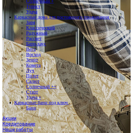
Солнечный +
Турист
Удача
Каркасные дома для постоянного проживания
Заря
Классический
Радужный
Рассвет
Барн-хаус
Вега
Восход
Зенит
Комета
Луч
Полет
Салют
Солнечный ++
Старт
Удача +
Каркасные бани под ключ
Бани
Акции
Кредитование
Наши работы