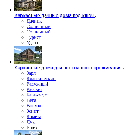
Каркасные дачные дома под ключ
Дачник
Солнечный
Солнечный +
Турист
Удача
Каркасные дома для постоянного проживания
Заря
Классический
Радужный
Рассвет
Барн-хаус
Вега
Восход
Зенит
Комета
Луч
Еще