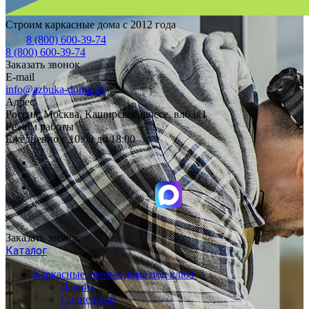
Строим каркасные дома с 2012 года
8 (800) 600-39-74
8 (800) 600-39-74
Заказать звонок
E-mail
info@azbuka-doma.ru
Адрес
Россия, Москва, Каширское шоссе, вл63к1
Режим работы
Ежедневно с 10:00 до 18:00
Заказать звонок
Каталог
Каркасные дачные дома под ключ
Дачник
Солнечный