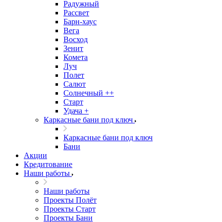
Радужный
Рассвет
Барн-хаус
Вега
Восход
Зенит
Комета
Луч
Полет
Салют
Солнечный ++
Старт
Удача +
Каркасные бани под ключ
Каркасные бани под ключ
Бани
Акции
Кредитование
Наши работы
Наши работы
Проекты Полёт
Проекты Старт
Проекты Бани