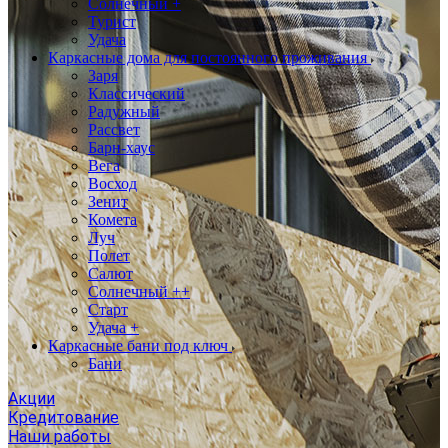
Солнечный +
Турист
Удача
Каркасные дома для постоянного проживания
Заря
Классический
Радужный
Рассвет
Барн-хаус
Вега
Восход
Зенит
Комета
Луч
Полет
Салют
Солнечный ++
Старт
Удача +
Каркасные бани под ключ
Бани
Акции
Кредитование
Наши работы