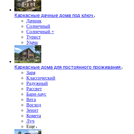
Каркасные дачные дома под ключ
Дачник
Солнечный
Солнечный +
Турист
Удача
Каркасные дома для постоянного проживания
Заря
Классический
Радужный
Рассвет
Барн-хаус
Вега
Восход
Зенит
Комета
Луч
Еще