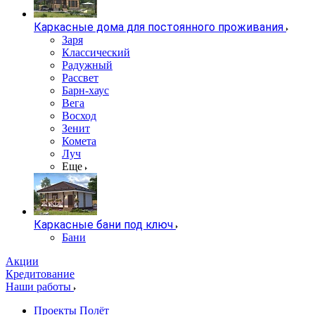
Каркасные дома для постоянного проживания
Заря
Классический
Радужный
Рассвет
Барн-хаус
Вега
Восход
Зенит
Комета
Луч
Еще
Каркасные бани под ключ
Бани
Акции
Кредитование
Наши работы
Проекты Полёт