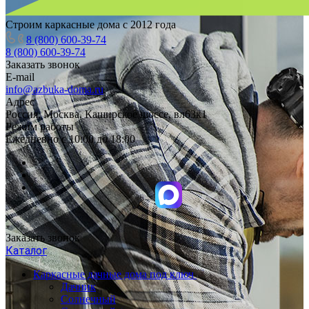
Строим каркасные дома с 2012 года
8 (800) 600-39-74
8 (800) 600-39-74
Заказать звонок
E-mail
info@azbuka-doma.ru
Адрес
Россия, Москва, Каширское шоссе, вл63к1
Режим работы
Ежедневно с 10:00 до 18:00
Заказать звонок
Каталог
Каркасные дачные дома под ключ
Дачник
Солнечный