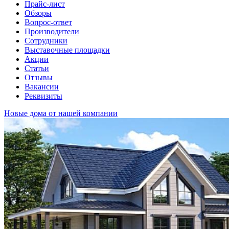
Прайс-лист
Обзоры
Вопрос-ответ
Производители
Сотрудники
Выставочные площадки
Акции
Статьи
Отзывы
Вакансии
Реквизиты
Новые дома от нашей компании