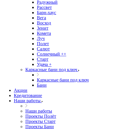
Радужный
Рассвет
Барн-хаус
Вега
Восход
Зенит
Комета
Луч
Полет
Салют
Солнечный ++
Старт
Удача +
Каркасные бани под ключ
Каркасные бани под ключ
Бани
Акции
Кредитование
Наши работы
Наши работы
Проекты Полёт
Проекты Старт
Проекты Бани