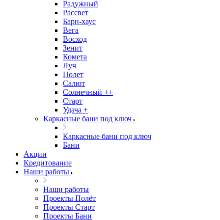
Радужный
Рассвет
Барн-хаус
Вега
Восход
Зенит
Комета
Луч
Полет
Салют
Солнечный ++
Старт
Удача +
Каркасные бани под ключ
Каркасные бани под ключ
Бани
Акции
Кредитование
Наши работы
Наши работы
Проекты Полёт
Проекты Старт
Проекты Бани