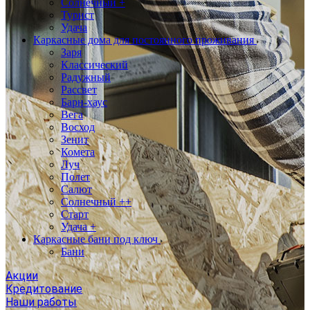
Солнечный +
Турист
Удача
Каркасные дома для постоянного проживания
Заря
Классический
Радужный
Рассвет
Барн-хаус
Вега
Восход
Зенит
Комета
Луч
Полет
Салют
Солнечный ++
Старт
Удача +
Каркасные бани под ключ
Бани
Акции
Кредитование
Наши работы