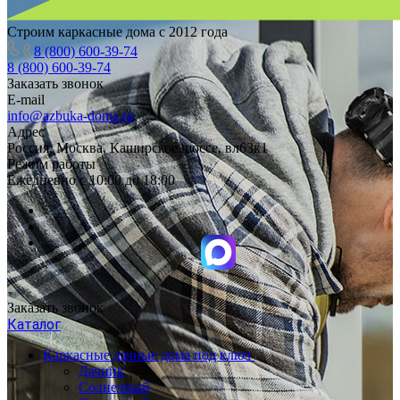
Строим каркасные дома с 2012 года
8 (800) 600-39-74
8 (800) 600-39-74
Заказать звонок
E-mail
info@azbuka-doma.ru
Адрес
Россия, Москва, Каширское шоссе, вл63к1
Режим работы
Ежедневно с 10:00 до 18:00
Заказать звонок
Каталог
Каркасные дачные дома под ключ
Дачник
Солнечный