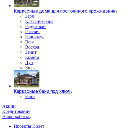
Каркасные дома для постоянного проживания
Заря
Классический
Радужный
Рассвет
Барн-хаус
Вега
Восход
Зенит
Комета
Луч
Еще
Каркасные бани под ключ
Бани
Акции
Кредитование
Наши работы
Проекты Полёт