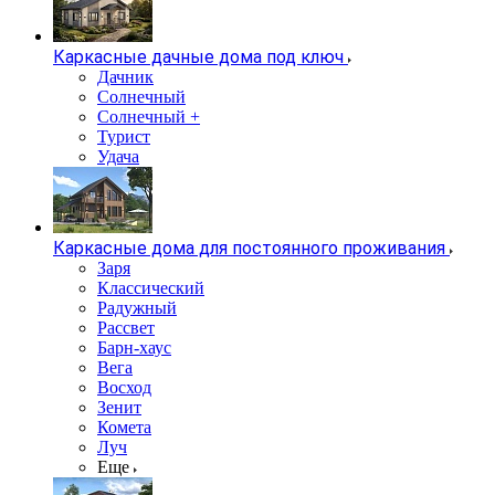
Каркасные дачные дома под ключ
Дачник
Солнечный
Солнечный +
Турист
Удача
Каркасные дома для постоянного проживания
Заря
Классический
Радужный
Рассвет
Барн-хаус
Вега
Восход
Зенит
Комета
Луч
Еще