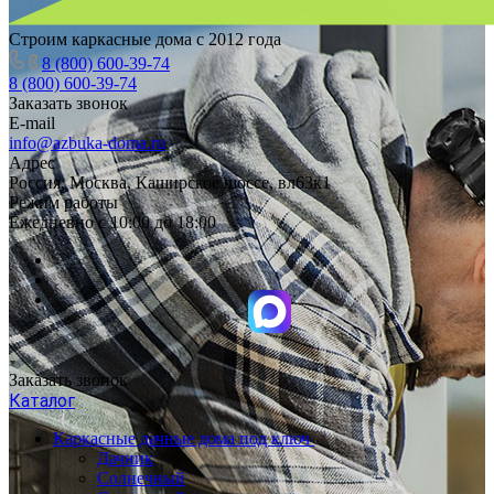
Строим каркасные дома с 2012 года
8 (800) 600-39-74
8 (800) 600-39-74
Заказать звонок
E-mail
info@azbuka-doma.ru
Адрес
Россия, Москва, Каширское шоссе, вл63к1
Режим работы
Ежедневно с 10:00 до 18:00
Заказать звонок
Каталог
Каркасные дачные дома под ключ
Дачник
Солнечный