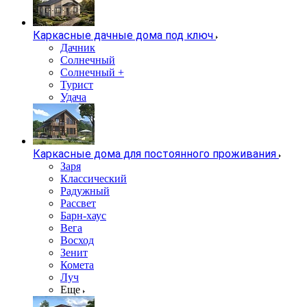
Каркасные дачные дома под ключ
Дачник
Солнечный
Солнечный +
Турист
Удача
Каркасные дома для постоянного проживания
Заря
Классический
Радужный
Рассвет
Барн-хаус
Вега
Восход
Зенит
Комета
Луч
Еще