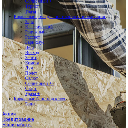
Солнечный +
Турист
Удача
Каркасные дома для постоянного проживания
Заря
Классический
Радужный
Рассвет
Барн-хаус
Вега
Восход
Зенит
Комета
Луч
Полет
Салют
Солнечный ++
Старт
Удача +
Каркасные бани под ключ
Бани
Акции
Кредитование
Наши работы