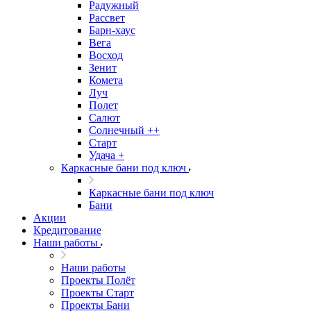
Радужный
Рассвет
Барн-хаус
Вега
Восход
Зенит
Комета
Луч
Полет
Салют
Солнечный ++
Старт
Удача +
Каркасные бани под ключ
Каркасные бани под ключ
Бани
Акции
Кредитование
Наши работы
Наши работы
Проекты Полёт
Проекты Старт
Проекты Бани