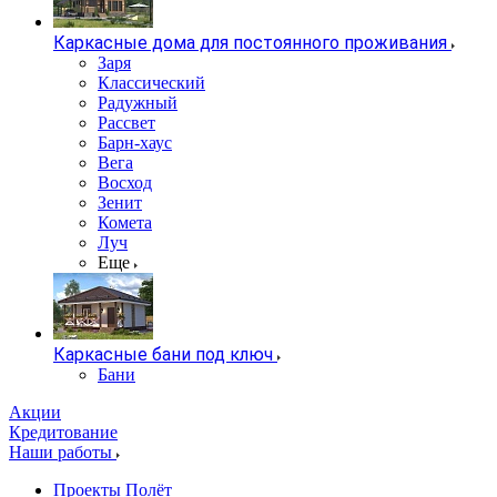
Каркасные дома для постоянного проживания
Заря
Классический
Радужный
Рассвет
Барн-хаус
Вега
Восход
Зенит
Комета
Луч
Еще
Каркасные бани под ключ
Бани
Акции
Кредитование
Наши работы
Проекты Полёт