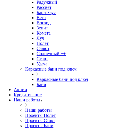
Радужный
Рассвет
Барн-хаус
Вега
Восход
Зенит
Комета
Луч
Полет
Салют
Солнечный ++
Старт
Удача +
Каркасные бани под ключ
Каркасные бани под ключ
Бани
Акции
Кредитование
Наши работы
Наши работы
Проекты Полёт
Проекты Старт
Проекты Бани