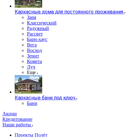
Каркасные дома для постоянного проживания
Заря
Классический
Радужный
Рассвет
Барн-хаус
Вега
Восход
Зенит
Комета
Луч
Еще
Каркасные бани под ключ
Бани
Акции
Кредитование
Наши работы
Проекты Полёт