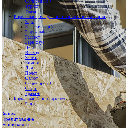
Солнечный +
Турист
Удача
Каркасные дома для постоянного проживания
Заря
Классический
Радужный
Рассвет
Барн-хаус
Вега
Восход
Зенит
Комета
Луч
Полет
Салют
Солнечный ++
Старт
Удача +
Каркасные бани под ключ
Бани
Акции
Кредитование
Наши работы