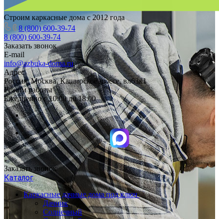
Строим каркасные дома с 2012 года
8 (800) 600-39-74
8 (800) 600-39-74
Заказать звонок
E-mail
info@azbuka-doma.ru
Адрес
Россия, Москва, Каширское шоссе, вл63к1
Режим работы
Ежедневно с 10:00 до 18:00
Заказать звонок
Каталог
Каркасные дачные дома под ключ
Дачник
Солнечный