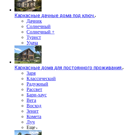
Каркасные дачные дома под ключ
Дачник
Солнечный
Солнечный +
Турист
Удача
Каркасные дома для постоянного проживания
Заря
Классический
Радужный
Рассвет
Барн-хаус
Вега
Восход
Зенит
Комета
Луч
Еще