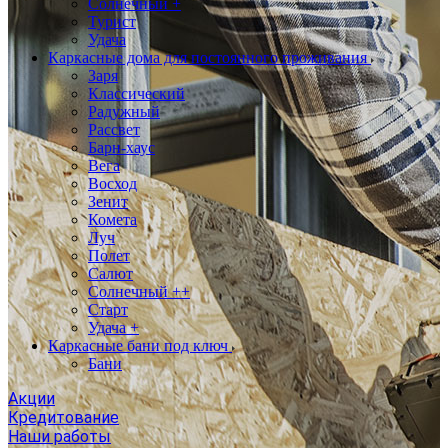
Солнечный +
Турист
Удача
Каркасные дома для постоянного проживания
Заря
Классический
Радужный
Рассвет
Барн-хаус
Вега
Восход
Зенит
Комета
Луч
Полет
Салют
Солнечный ++
Старт
Удача +
Каркасные бани под ключ
Бани
Акции
Кредитование
Наши работы