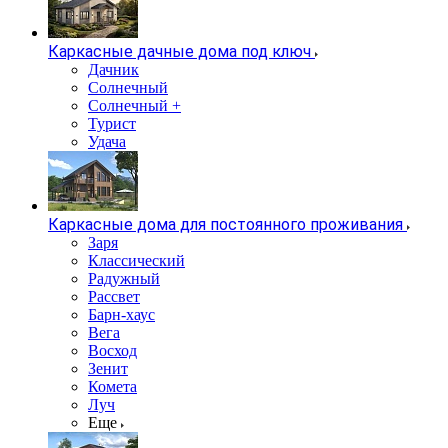
Каркасные дачные дома под ключ
Дачник
Солнечный
Солнечный +
Турист
Удача
Каркасные дома для постоянного проживания
Заря
Классический
Радужный
Рассвет
Барн-хаус
Вега
Восход
Зенит
Комета
Луч
Еще