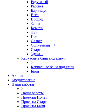
Радужный
Рассвет
Барн-хаус
Вега
Восход
Зенит
Комета
Луч
Полет
Салют
Солнечный ++
Старт
Удача +
Каркасные бани под ключ
Каркасные бани под ключ
Бани
Акции
Кредитование
Наши работы
Наши работы
Проекты Полёт
Проекты Старт
Проекты Бани