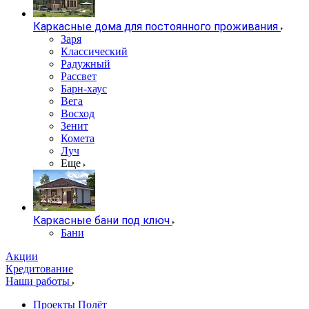
Каркасные дома для постоянного проживания
Заря
Классический
Радужный
Рассвет
Барн-хаус
Вега
Восход
Зенит
Комета
Луч
Еще
Каркасные бани под ключ
Бани
Акции
Кредитование
Наши работы
Проекты Полёт