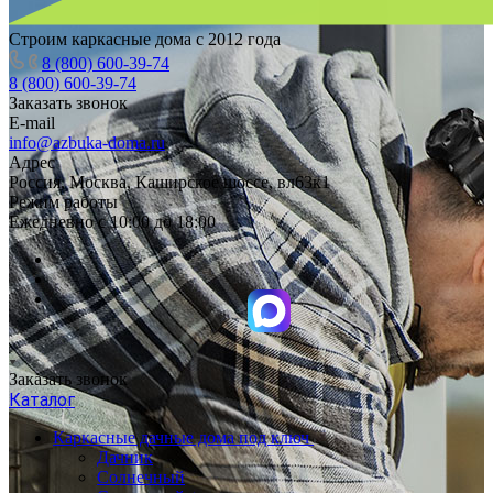
Строим каркасные дома с 2012 года
8 (800) 600-39-74
8 (800) 600-39-74
Заказать звонок
E-mail
info@azbuka-doma.ru
Адрес
Россия, Москва, Каширское шоссе, вл63к1
Режим работы
Ежедневно с 10:00 до 18:00
Заказать звонок
Каталог
Каркасные дачные дома под ключ
Дачник
Солнечный