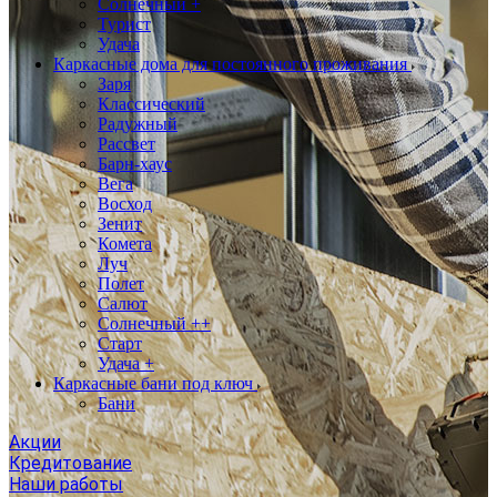
Солнечный +
Турист
Удача
Каркасные дома для постоянного проживания
Заря
Классический
Радужный
Рассвет
Барн-хаус
Вега
Восход
Зенит
Комета
Луч
Полет
Салют
Солнечный ++
Старт
Удача +
Каркасные бани под ключ
Бани
Акции
Кредитование
Наши работы