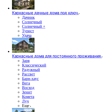
Каркасные дачные дома под ключ
Дачник
Солнечный
Солнечный +
Турист
Удача
Каркасные дома для постоянного проживания
Заря
Классический
Радужный
Рассвет
Барн-хаус
Вега
Восход
Зенит
Комета
Луч
Еще