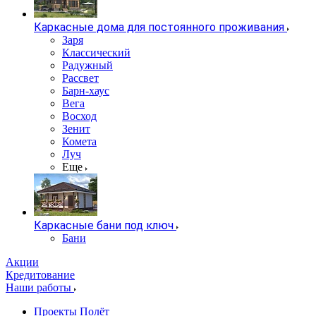
Каркасные дома для постоянного проживания
Заря
Классический
Радужный
Рассвет
Барн-хаус
Вега
Восход
Зенит
Комета
Луч
Еще
Каркасные бани под ключ
Бани
Акции
Кредитование
Наши работы
Проекты Полёт