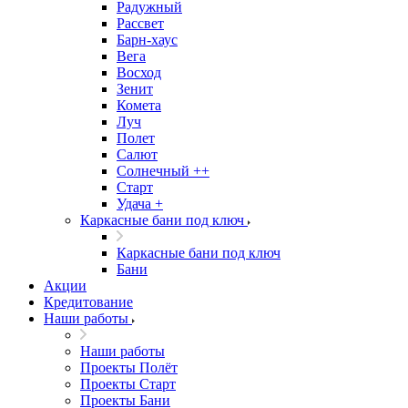
Радужный
Рассвет
Барн-хаус
Вега
Восход
Зенит
Комета
Луч
Полет
Салют
Солнечный ++
Старт
Удача +
Каркасные бани под ключ
Каркасные бани под ключ
Бани
Акции
Кредитование
Наши работы
Наши работы
Проекты Полёт
Проекты Старт
Проекты Бани