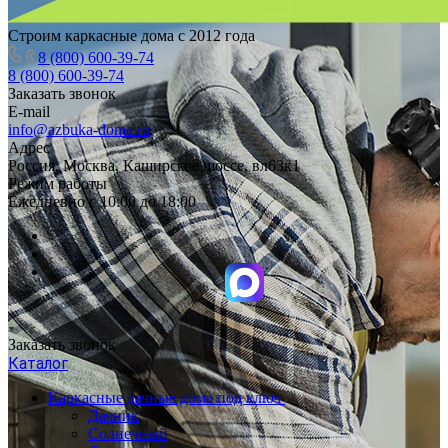
Строим каркасные дома с 2012 года
8 (800) 600-39-74
8 (800) 600-39-74
Заказать звонок
E-mail
info@azbuka-doma.ru
Адрес
Россия, Москва, Каширское шоссе, вл63к1
Режим работы
Ежедневно с 10:00 до 18:00
Заказать звонок
Каталог
Каркасные дачные дома под ключ
Дачник
Солнечный