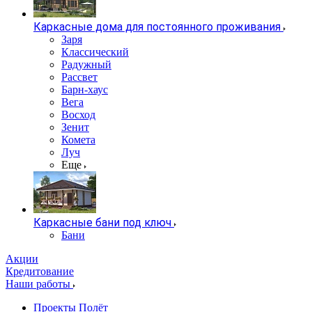
Каркасные дома для постоянного проживания
Заря
Классический
Радужный
Рассвет
Барн-хаус
Вега
Восход
Зенит
Комета
Луч
Еще
Каркасные бани под ключ
Бани
Акции
Кредитование
Наши работы
Проекты Полёт