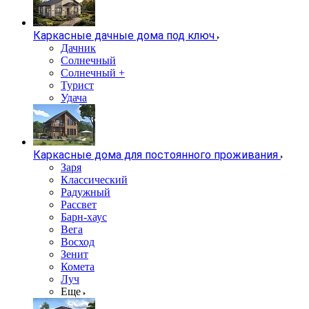
Каркасные дачные дома под ключ
Дачник
Солнечный
Солнечный +
Турист
Удача
Каркасные дома для постоянного проживания
Заря
Классический
Радужный
Рассвет
Барн-хаус
Вега
Восход
Зенит
Комета
Луч
Еще