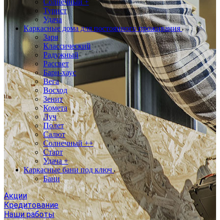
Солнечный +
Турист
Удача
Каркасные дома для постоянного проживания
Заря
Классический
Радужный
Рассвет
Барн-хаус
Вега
Восход
Зенит
Комета
Луч
Полет
Салют
Солнечный ++
Старт
Удача +
Каркасные бани под ключ
Бани
Акции
Кредитование
Наши работы