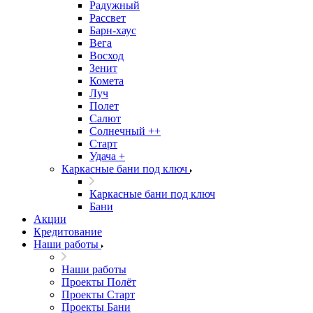
Радужный
Рассвет
Барн-хаус
Вега
Восход
Зенит
Комета
Луч
Полет
Салют
Солнечный ++
Старт
Удача +
Каркасные бани под ключ
Каркасные бани под ключ
Бани
Акции
Кредитование
Наши работы
Наши работы
Проекты Полёт
Проекты Старт
Проекты Бани