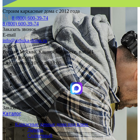
Строим каркасные дома с 2012 года
8 (800) 600-39-74
8 (800) 600-39-74
Заказать звонок
E-mail
info@azbuka-doma.ru
Адрес
Россия, Москва, Каширское шоссе, вл63к1
Режим работы
Ежедневно с 10:00 до 18:00
Заказать звонок
Каталог
Каркасные дачные дома под ключ
Дачник
Солнечный