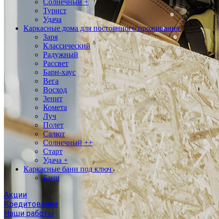
Солнечный +
Турист
Удача
Каркасные дома для постоянного проживания
Заря
Классический
Радужный
Рассвет
Барн-хаус
Вега
Восход
Зенит
Комета
Луч
Полет
Салют
Солнечный ++
Старт
Удача +
Каркасные бани под ключ
Бани
Акции
Кредитование
Наши работы