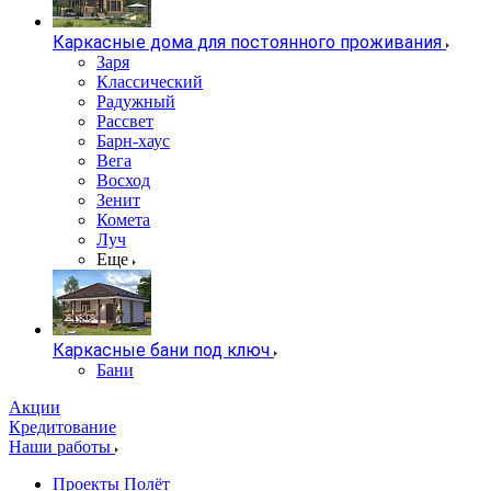
Каркасные дома для постоянного проживания
Заря
Классический
Радужный
Рассвет
Барн-хаус
Вега
Восход
Зенит
Комета
Луч
Еще
Каркасные бани под ключ
Бани
Акции
Кредитование
Наши работы
Проекты Полёт