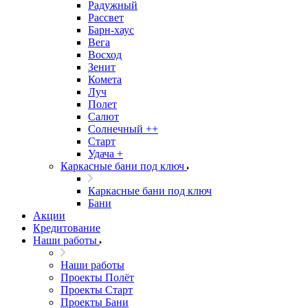
Радужный
Рассвет
Барн-хаус
Вега
Восход
Зенит
Комета
Луч
Полет
Салют
Солнечный ++
Старт
Удача +
Каркасные бани под ключ
Каркасные бани под ключ
Бани
Акции
Кредитование
Наши работы
Наши работы
Проекты Полёт
Проекты Старт
Проекты Бани