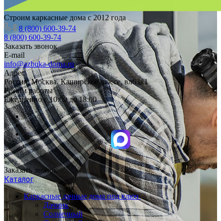
Строим каркасные дома с 2012 года
8 (800) 600-39-74
8 (800) 600-39-74
Заказать звонок
E-mail
info@azbuka-doma.ru
Адрес
Россия, Москва, Каширское шоссе, вл63к1
Режим работы
Ежедневно с 10:00 до 18:00
Заказать звонок
Каталог
Каркасные дачные дома под ключ
Дачник
Солнечный