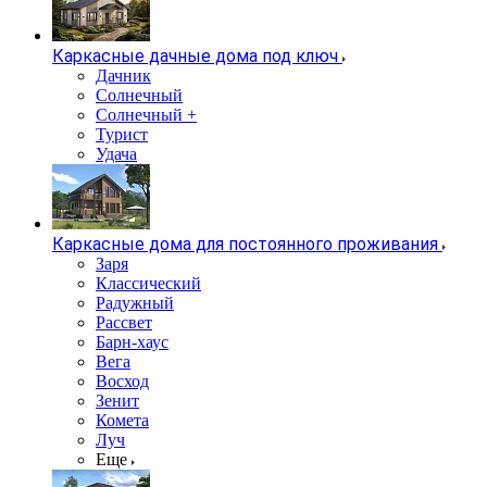
Каркасные дачные дома под ключ
Дачник
Солнечный
Солнечный +
Турист
Удача
Каркасные дома для постоянного проживания
Заря
Классический
Радужный
Рассвет
Барн-хаус
Вега
Восход
Зенит
Комета
Луч
Еще