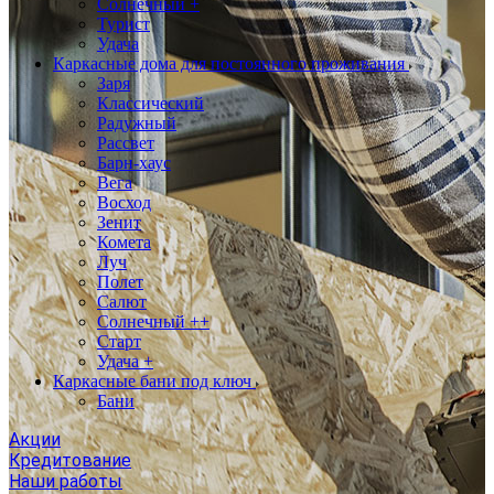
Солнечный +
Турист
Удача
Каркасные дома для постоянного проживания
Заря
Классический
Радужный
Рассвет
Барн-хаус
Вега
Восход
Зенит
Комета
Луч
Полет
Салют
Солнечный ++
Старт
Удача +
Каркасные бани под ключ
Бани
Акции
Кредитование
Наши работы