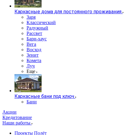
Каркасные дома для постоянного проживания
Заря
Классический
Радужный
Рассвет
Барн-хаус
Вега
Восход
Зенит
Комета
Луч
Еще
Каркасные бани под ключ
Бани
Акции
Кредитование
Наши работы
Проекты Полёт