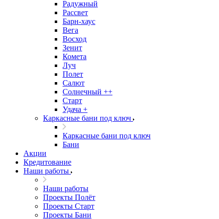
Радужный
Рассвет
Барн-хаус
Вега
Восход
Зенит
Комета
Луч
Полет
Салют
Солнечный ++
Старт
Удача +
Каркасные бани под ключ
Каркасные бани под ключ
Бани
Акции
Кредитование
Наши работы
Наши работы
Проекты Полёт
Проекты Старт
Проекты Бани