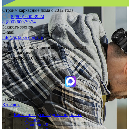
Строим каркасные дома с 2012 года
8 (800) 600-39-74
8 (800) 600-39-74
Заказать звонок
E-mail
info@azbuka-doma.ru
Адрес
Россия, Москва, Каширское шоссе, вл63к1
Режим работы
Ежедневно с 10:00 до 18:00
Заказать звонок
Каталог
Каркасные дачные дома под ключ
Дачник
Солнечный