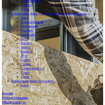
Солнечный +
Турист
Удача
Каркасные дома для постоянного проживания
Заря
Классический
Радужный
Рассвет
Барн-хаус
Вега
Восход
Зенит
Комета
Луч
Полет
Салют
Солнечный ++
Старт
Удача +
Каркасные бани под ключ
Бани
Акции
Кредитование
Наши работы