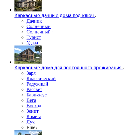
Каркасные дачные дома под ключ
Дачник
Солнечный
Солнечный +
Турист
Удача
Каркасные дома для постоянного проживания
Заря
Классический
Радужный
Рассвет
Барн-хаус
Вега
Восход
Зенит
Комета
Луч
Еще