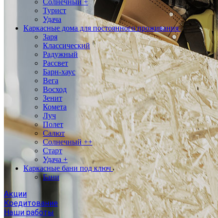
Солнечный +
Турист
Удача
Каркасные дома для постоянного проживания
Заря
Классический
Радужный
Рассвет
Барн-хаус
Вега
Восход
Зенит
Комета
Луч
Полет
Салют
Солнечный ++
Старт
Удача +
Каркасные бани под ключ
Бани
Акции
Кредитование
Наши работы