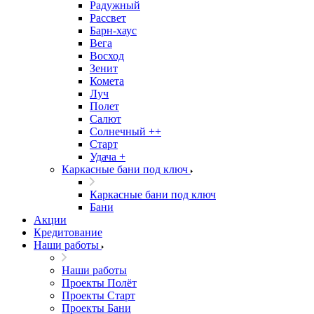
Радужный
Рассвет
Барн-хаус
Вега
Восход
Зенит
Комета
Луч
Полет
Салют
Солнечный ++
Старт
Удача +
Каркасные бани под ключ
Каркасные бани под ключ
Бани
Акции
Кредитование
Наши работы
Наши работы
Проекты Полёт
Проекты Старт
Проекты Бани