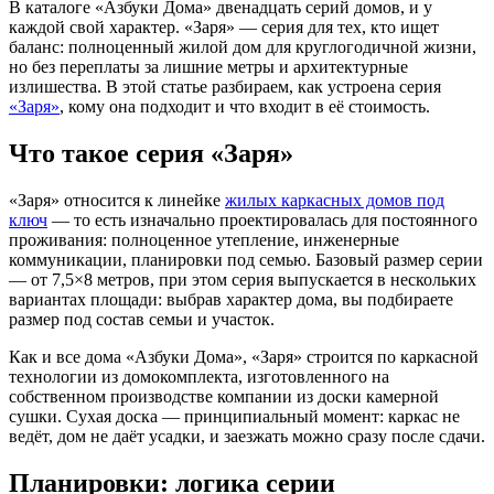
В каталоге «Азбуки Дома» двенадцать серий домов, и у
каждой свой характер. «Заря» — серия для тех, кто ищет
баланс: полноценный жилой дом для круглогодичной жизни,
но без переплаты за лишние метры и архитектурные
излишества. В этой статье разбираем, как устроена серия
«Заря»
, кому она подходит и что входит в её стоимость.
Что такое серия «Заря»
«Заря» относится к линейке
жилых каркасных домов под
ключ
— то есть изначально проектировалась для постоянного
проживания: полноценное утепление, инженерные
коммуникации, планировки под семью. Базовый размер серии
— от 7,5×8 метров, при этом серия выпускается в нескольких
вариантах площади: выбрав характер дома, вы подбираете
размер под состав семьи и участок.
Как и все дома «Азбуки Дома», «Заря» строится по каркасной
технологии из домокомплекта, изготовленного на
собственном производстве компании из доски камерной
сушки. Сухая доска — принципиальный момент: каркас не
ведёт, дом не даёт усадки, и заезжать можно сразу после сдачи.
Планировки: логика серии