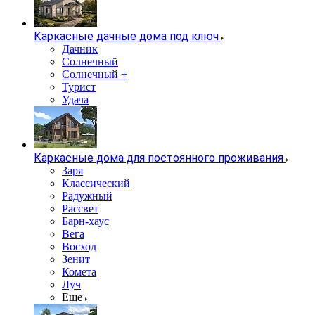
Каркасные дачные дома под ключ
Дачник
Солнечный
Солнечный +
Турист
Удача
Каркасные дома для постоянного проживания
Заря
Классический
Радужный
Рассвет
Барн-хаус
Вега
Восход
Зенит
Комета
Луч
Еще