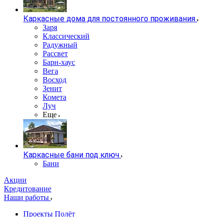
Каркасные дома для постоянного проживания
Заря
Классический
Радужный
Рассвет
Барн-хаус
Вега
Восход
Зенит
Комета
Луч
Еще
Каркасные бани под ключ
Бани
Акции
Кредитование
Наши работы
Проекты Полёт