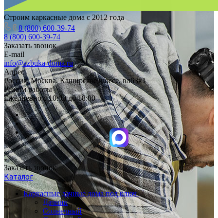
Строим каркасные дома с 2012 года
8 (800) 600-39-74
8 (800) 600-39-74
Заказать звонок
E-mail
info@azbuka-doma.ru
Адрес
Россия, Москва, Каширское шоссе, вл63к1
Режим работы
Ежедневно с 10:00 до 18:00
Заказать звонок
Каталог
Каркасные дачные дома под ключ
Дачник
Солнечный