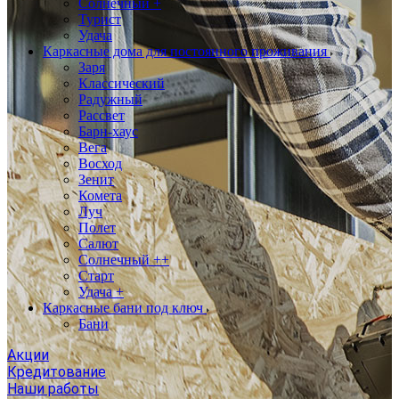
Солнечный +
Турист
Удача
Каркасные дома для постоянного проживания
Заря
Классический
Радужный
Рассвет
Барн-хаус
Вега
Восход
Зенит
Комета
Луч
Полет
Салют
Солнечный ++
Старт
Удача +
Каркасные бани под ключ
Бани
Акции
Кредитование
Наши работы