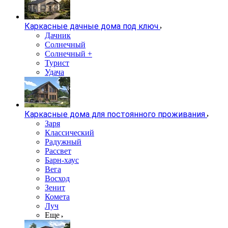
Каркасные дачные дома под ключ
Дачник
Солнечный
Солнечный +
Турист
Удача
Каркасные дома для постоянного проживания
Заря
Классический
Радужный
Рассвет
Барн-хаус
Вега
Восход
Зенит
Комета
Луч
Еще