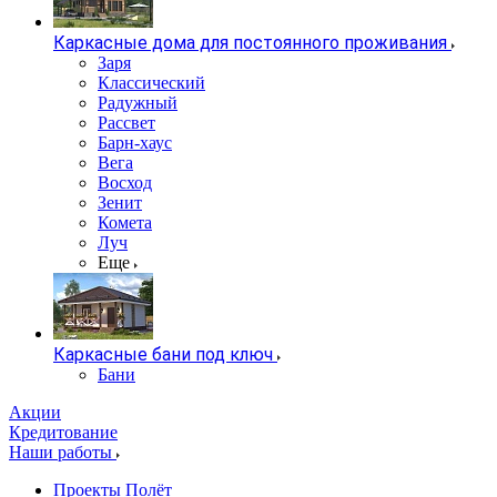
Каркасные дома для постоянного проживания
Заря
Классический
Радужный
Рассвет
Барн-хаус
Вега
Восход
Зенит
Комета
Луч
Еще
Каркасные бани под ключ
Бани
Акции
Кредитование
Наши работы
Проекты Полёт