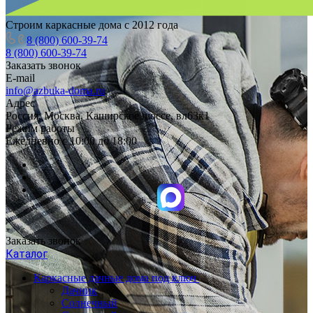
Строим каркасные дома с 2012 года
8 (800) 600-39-74
8 (800) 600-39-74
Заказать звонок
E-mail
info@azbuka-doma.ru
Адрес
Россия, Москва, Каширское шоссе, вл63к1
Режим работы
Ежедневно с 10:00 до 18:00
Заказать звонок
Каталог
Каркасные дачные дома под ключ
Дачник
Солнечный