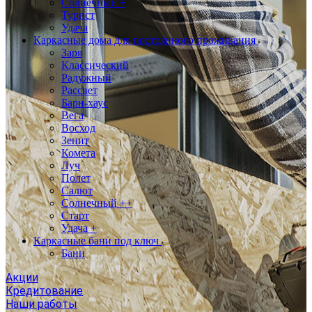
Солнечный +
Турист
Удача
Каркасные дома для постоянного проживания
Заря
Классический
Радужный
Рассвет
Барн-хаус
Вега
Восход
Зенит
Комета
Луч
Полет
Салют
Солнечный ++
Старт
Удача +
Каркасные бани под ключ
Бани
Акции
Кредитование
Наши работы