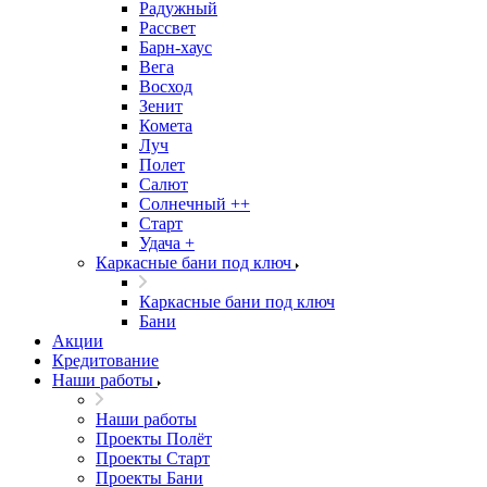
Радужный
Рассвет
Барн-хаус
Вега
Восход
Зенит
Комета
Луч
Полет
Салют
Солнечный ++
Старт
Удача +
Каркасные бани под ключ
Каркасные бани под ключ
Бани
Акции
Кредитование
Наши работы
Наши работы
Проекты Полёт
Проекты Старт
Проекты Бани