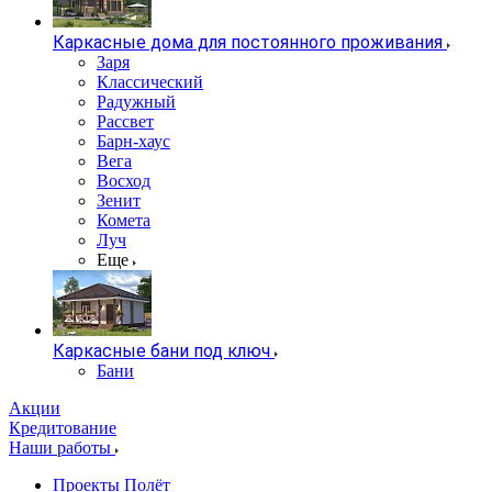
Каркасные дома для постоянного проживания
Заря
Классический
Радужный
Рассвет
Барн-хаус
Вега
Восход
Зенит
Комета
Луч
Еще
Каркасные бани под ключ
Бани
Акции
Кредитование
Наши работы
Проекты Полёт