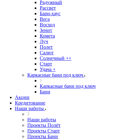
Радужный
Рассвет
Барн-хаус
Вега
Восход
Зенит
Комета
Луч
Полет
Салют
Солнечный ++
Старт
Удача +
Каркасные бани под ключ
Каркасные бани под ключ
Бани
Акции
Кредитование
Наши работы
Наши работы
Проекты Полёт
Проекты Старт
Проекты Бани