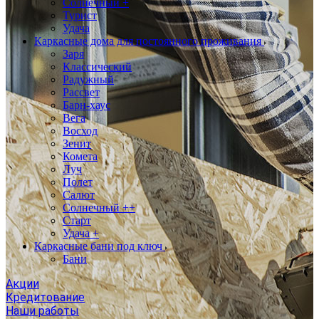
Солнечный +
Турист
Удача
Каркасные дома для постоянного проживания
Заря
Классический
Радужный
Рассвет
Барн-хаус
Вега
Восход
Зенит
Комета
Луч
Полет
Салют
Солнечный ++
Старт
Удача +
Каркасные бани под ключ
Бани
Акции
Кредитование
Наши работы