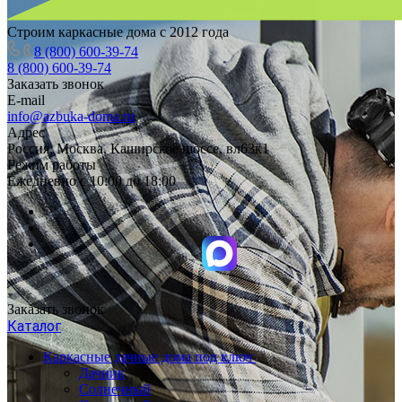
Строим каркасные дома с 2012 года
8 (800) 600-39-74
8 (800) 600-39-74
Заказать звонок
E-mail
info@azbuka-doma.ru
Адрес
Россия, Москва, Каширское шоссе, вл63к1
Режим работы
Ежедневно с 10:00 до 18:00
Заказать звонок
Каталог
Каркасные дачные дома под ключ
Дачник
Солнечный