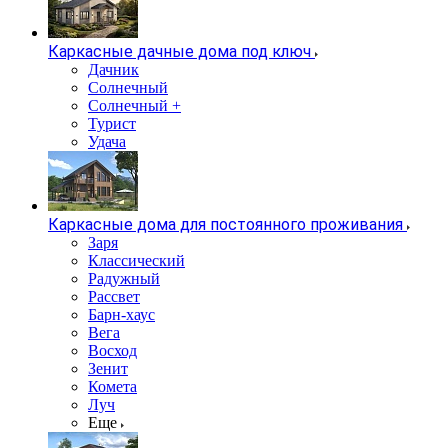
Каркасные дачные дома под ключ
Дачник
Солнечный
Солнечный +
Турист
Удача
Каркасные дома для постоянного проживания
Заря
Классический
Радужный
Рассвет
Барн-хаус
Вега
Восход
Зенит
Комета
Луч
Еще