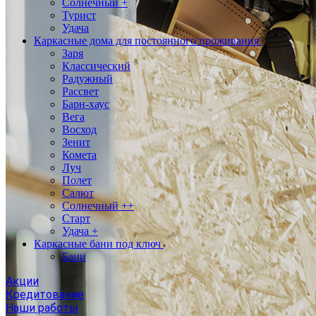
Солнечный +
Турист
Удача
Каркасные дома для постоянного проживания
Заря
Классический
Радужный
Рассвет
Барн-хаус
Вега
Восход
Зенит
Комета
Луч
Полет
Салют
Солнечный ++
Старт
Удача +
Каркасные бани под ключ
Бани
Акции
Кредитование
Наши работы